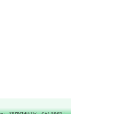
o.com
京ICP备19049121号-1
公安机关备案号：