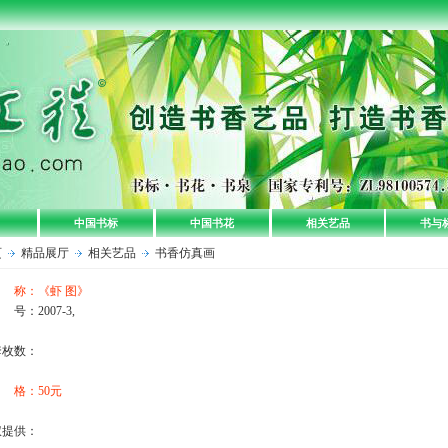
中国书标
中国书花
相关艺品
书与
页
精品展厅
相关艺品
书香仿真画
 称：《虾 图》
号：2007-3,
套枚数：
 格：50元
权提供：