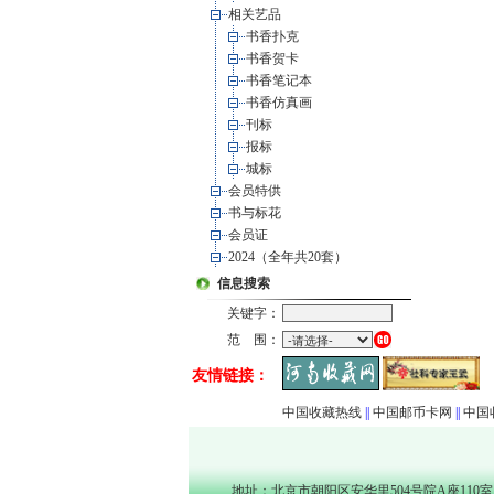
相关艺品
书香扑克
书香贺卡
书香笔记本
书香仿真画
刊标
报标
城标
会员特供
书与标花
会员证
2024（全年共20套）
信息搜索
关键字：
范 围：
友情链接：
中国收藏热线
||
中国邮币卡网
||
中国
地址：北京市朝阳区安华里504号院A座110室（1000