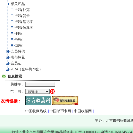
相关艺品
书香扑克
书香贺卡
书香笔记本
书香仿真画
刊标
报标
城标
会员特供
书与标花
会员证
2024（全年共20套）
信息搜索
关键字：
范 围：
友情链接：
中国收藏热线
||
中国邮币卡网
||
中国收藏网
||
主办：北京市书标收藏
地址：北京市朝阳区安华里504号院A座110室（100011） 电话：010-81545334 