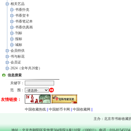
相关艺品
书香扑克
书香贺卡
书香笔记本
书香仿真画
刊标
报标
城标
会员特供
书与标花
会员证
2024（全年共20套）
信息搜索
关键字：
范 围：
友情链接：
中国收藏热线
||
中国邮币卡网
||
中国收藏网
||
主办：北京市书标收藏
地址：北京市朝阳区安华里504号院A座110室（100011） 电话：010-81545334 