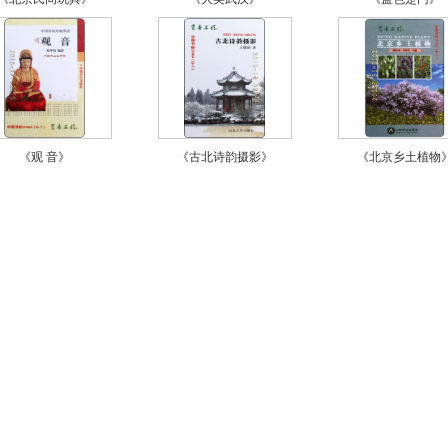
《观 音》
《古北诗韵摄影》
《北京乡土植物