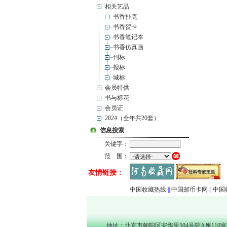
相关艺品
书香扑克
书香贺卡
书香笔记本
书香仿真画
刊标
报标
城标
会员特供
书与标花
会员证
2024（全年共20套）
信息搜索
关键字：
范 围：
友情链接：
中国收藏热线
||
中国邮币卡网
||
中国
地址：北京市朝阳区安华里504号院A座110室（1000