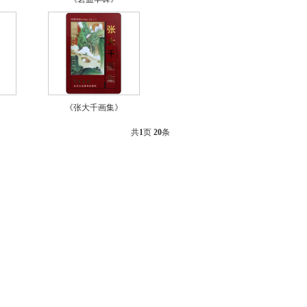
》
《张大千画集》
共
1
页
20
条