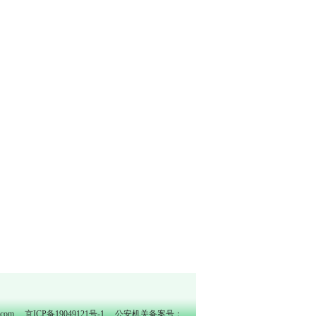
o.com
京ICP备19049121号-1
公安机关备案号：