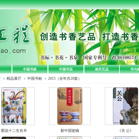
中国书标
中国书花
相关艺品
书与
页
精品展厅
中国书标
2015（全年共20套）
图说十二生肖羊
新中国瓷碗
《关 公》