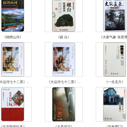
《锦绣山河》
《砚 台》
《大家气象·张君博.
大运河七十二景》...
《大运河七十二景》...
《一念见方》
《北京民间玩具》
《大美武汉》
《蓝色楚门》