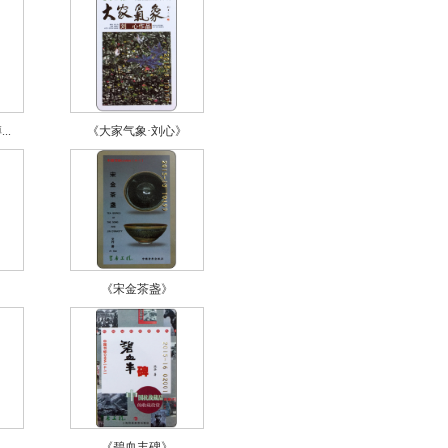
..
《大家气象·刘心》
《宋金茶盏》
《碧血丰碑》